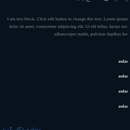
I am text block. Click edit button to change this text. Lorem ipsum
dolor sit amet, consectetur adipiscing elit. Ut elit tellus, luctus nec
ullamcorper mattis, pulvinar dapibus leo.
asdas
asdas
asdas
asdas
مشاوره رایگان بگیرید